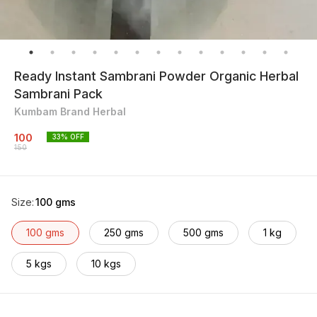
Ready Instant Sambrani Powder Organic Herbal
Sambrani Pack
Kumbam Brand Herbal
100
33
% OFF
150
Size
:
100 gms
100 gms
250 gms
500 gms
1 kg
5 kgs
10 kgs