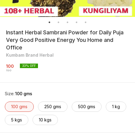
Instant Herbal Sambrani Powder for Daily Puja
Very Good Positive Energy You Home and
Office
Kumbam Brand Herbal
100
33
% OFF
150
Size
:
100 gms
100 gms
250 gms
500 gms
1 kg
5 kgs
10 kgs