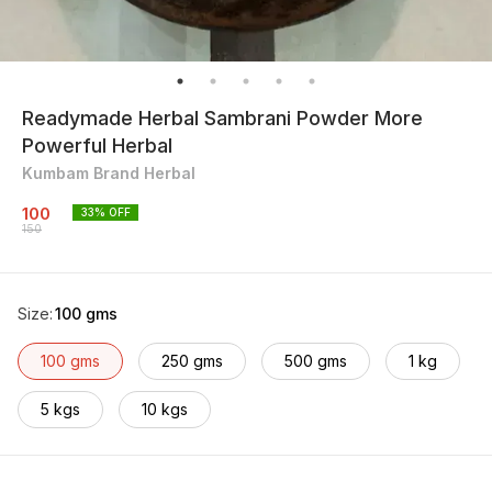
Readymade Herbal Sambrani Powder More
Powerful Herbal
Kumbam Brand Herbal
100
33
% OFF
150
Size
:
100 gms
100 gms
250 gms
500 gms
1 kg
5 kgs
10 kgs