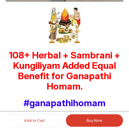
108+ Herbal + Sambrani +
Kungiliyam Added Equal
Benefit for Ganapathi
Homam.
#ganapathihomam
Add to Cart
Buy Now
More in category