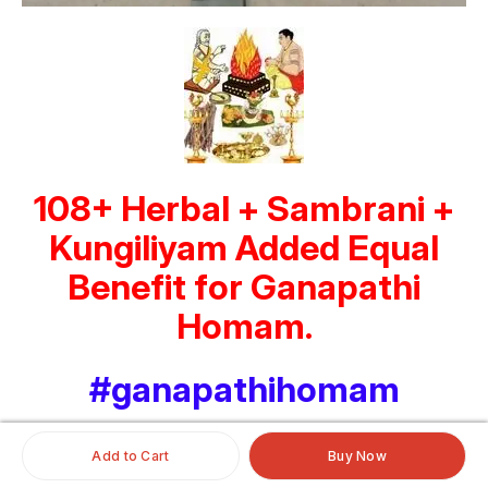
108+ Herbal + Sambrani +
Kungiliyam Added Equal
Benefit for Ganapathi
Homam.
#ganapathihomam
Add to Cart
Buy Now
More in category