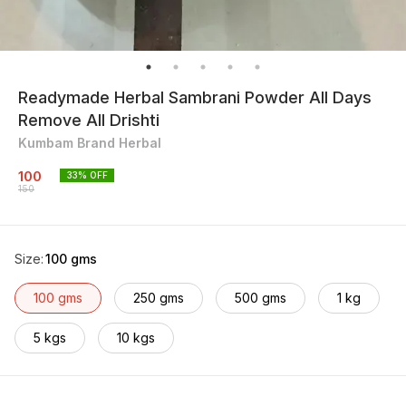
Readymade Herbal Sambrani Powder All Days
Remove All Drishti
Kumbam Brand Herbal
100
33
% OFF
150
Size
:
100 gms
100 gms
250 gms
500 gms
1 kg
5 kgs
10 kgs