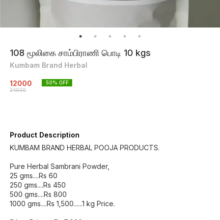
108 மூலிகை சாம்பிராணி பொடி 10 kgs
Kumbam Brand Herbal
12000
50
% OFF
24000
Product Description
KUMBAM BRAND HERBAL POOJA PRODUCTS.
Pure Herbal Sambrani Powder,
25 gms....Rs 60
250 gms....Rs 450
500 gms....Rs 800
1000 gms....Rs 1,500......1 kg Price.