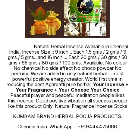
100 % Pure
Natural Herbal Incense Available in Chennai
India. Incense Size :: 9 inch... Each 1.5 gms / 2 gms / 3
gms / 5 gms...and 16 inch.... Each 20 gms / 30 gms / 50
gms / 65 gms / 80 gms / 100 gms. Available. No colour
No chemical No side effect No choco powder No
perfume We are added in only natural herbal.... most
powerful positive energy creator. World first time In
reducing the best Agarbatti pure herbal.
Your Incense +
Your Fragrance + Your Choose Your Choice
Peaceful prayer and peaceful meditation people likes
this incense. Good positive vibration all success people
like this product Only. Natural Fragrance Incense Sticks
KUMBAM BRAND HERBAL POOJA PRODUCTS.
Chennai India. WhatsApp :: +919444475666.