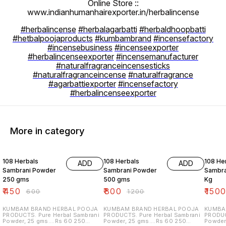
Online Store ::
www.indianhumanhairexporter.in/herbalincense
#herbalincense
#herbalagarbatti
#herbaldhoopbatti
#hetbalpoojaproducts
#kumbambrand
#incensefactory
#incensebusiness
#incenseexporter
#herbalincenseexporter
#incensemanufacturer
#naturalfragranceincensesticks
#naturalfragranceincense
#naturalfragrance
#agarbattiexporter
#incensefactory
#herbalincenseexporter
More in category
25% OFF
33% OFF
38% O
108 Herbals
108 Herbals
108 He
ADD
ADD
Sambrani Powder
Sambrani Powder
Sambra
250 gms
500 gms
Kg
₹
450
₹
800
₹
150
₹
600
₹
1200
KUMBAM BRAND HERBAL POOJA
KUMBAM BRAND HERBAL POOJA
KUMBA
PRODUCTS. Pure Herbal Sambrani
PRODUCTS. Pure Herbal Sambrani
PRODUCTS. Pure Her
Powder, 25 gms....Rs 60 250
Powder, 25 gms....Rs 60 250
Powder,