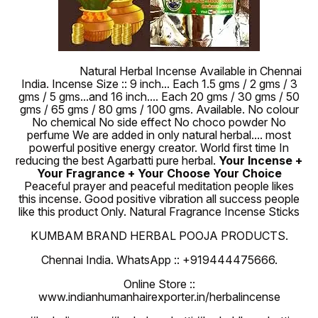
100 % Pure
Natural Herbal Incense Available in Chennai
India. Incense Size :: 9 inch... Each 1.5 gms / 2 gms / 3
gms / 5 gms...and 16 inch.... Each 20 gms / 30 gms / 50
gms / 65 gms / 80 gms / 100 gms. Available. No colour
No chemical No side effect No choco powder No
perfume We are added in only natural herbal.... most
powerful positive energy creator. World first time In
reducing the best Agarbatti pure herbal.
Your Incense +
Your Fragrance + Your Choose Your Choice
Peaceful prayer and peaceful meditation people likes
this incense. Good positive vibration all success people
like this product Only. Natural Fragrance Incense Sticks
KUMBAM BRAND HERBAL POOJA PRODUCTS.
Chennai India. WhatsApp :: +919444475666.
Online Store ::
www.indianhumanhairexporter.in/herbalincense