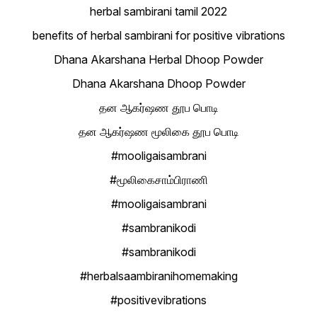
herbal sambirani tamil 2022
benefits of herbal sambirani for positive vibrations
Dhana Akarshana Herbal Dhoop Powder
Dhana Akarshana Dhoop Powder
தன ஆகர்ஷண தூப பொடி
தன ஆகர்ஷண மூலிகை தூப பொடி
#mooligaisambrani
#மூலிகைசாம்பிராணி
#mooligaisambrani
#sambranikodi
#sambranikodi
#herbalsaambiranihomemaking
#positivevibrations