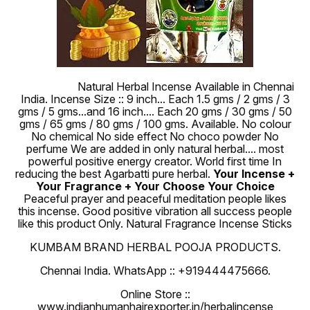
100 % Pure
Natural Herbal Incense Available in Chennai
India. Incense Size :: 9 inch... Each 1.5 gms / 2 gms / 3
gms / 5 gms...and 16 inch.... Each 20 gms / 30 gms / 50
gms / 65 gms / 80 gms / 100 gms. Available. No colour
No chemical No side effect No choco powder No
perfume We are added in only natural herbal.... most
powerful positive energy creator. World first time In
reducing the best Agarbatti pure herbal.
Your Incense +
Your Fragrance + Your Choose Your Choice
Peaceful prayer and peaceful meditation people likes
this incense. Good positive vibration all success people
like this product Only. Natural Fragrance Incense Sticks
KUMBAM BRAND HERBAL POOJA PRODUCTS.
Chennai India. WhatsApp :: +919444475666.
Online Store ::
www.indianhumanhairexporter.in/herbalincense