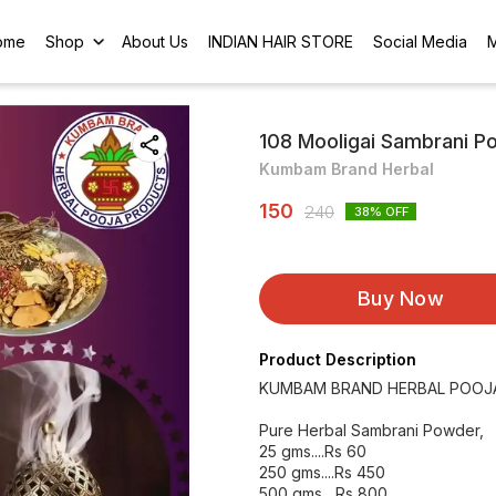
ome
Shop
About Us
INDIAN HAIR STORE
Social Media
108 Mooligai Sambrani P
Kumbam Brand Herbal
150
240
38
% OFF
Buy Now
Product Description
KUMBAM BRAND HERBAL POOJ
Pure Herbal Sambrani Powder,
25 gms....Rs 60
250 gms....Rs 450
500 gms....Rs 800