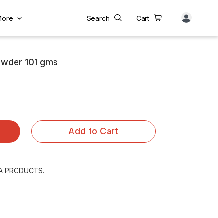
More
Search
Cart
owder 101 gms
Add to Cart
A PRODUCTS.