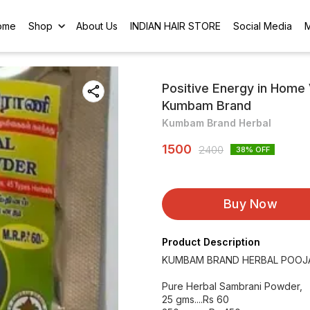
ome
Shop
About Us
INDIAN HAIR STORE
Social Media
Positive Energy in Home
Kumbam Brand
Kumbam Brand Herbal
1500
2400
38
% OFF
Buy Now
Product Description
KUMBAM BRAND HERBAL POOJ
Pure Herbal Sambrani Powder,
25 gms....Rs 60