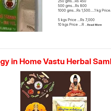
250 gms....Rs 450
500 gms....Rs 800
1000 gms....Rs 1,500......1 kg Price.
5 kgs Price ....Rs 7,000
10 kgs Price ....R
...Read
More
rgy in Home Vastu Herbal Sa