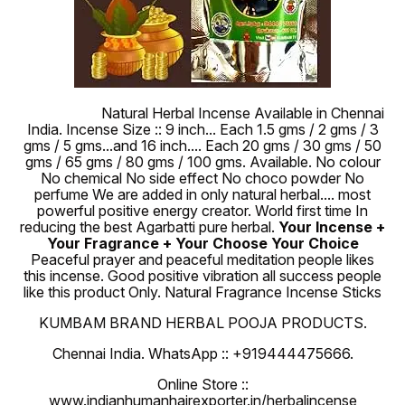
100 % Pure
Natural Herbal Incense Available in Chennai
India. Incense Size :: 9 inch... Each 1.5 gms / 2 gms / 3
gms / 5 gms...and 16 inch.... Each 20 gms / 30 gms / 50
gms / 65 gms / 80 gms / 100 gms. Available. No colour
No chemical No side effect No choco powder No
perfume We are added in only natural herbal.... most
powerful positive energy creator. World first time In
reducing the best Agarbatti pure herbal.
Your Incense +
Your Fragrance + Your Choose Your Choice
Peaceful prayer and peaceful meditation people likes
this incense. Good positive vibration all success people
like this product Only. Natural Fragrance Incense Sticks
KUMBAM BRAND HERBAL POOJA PRODUCTS.
Chennai India. WhatsApp :: +919444475666.
Online Store ::
www.indianhumanhairexporter.in/herbalincense