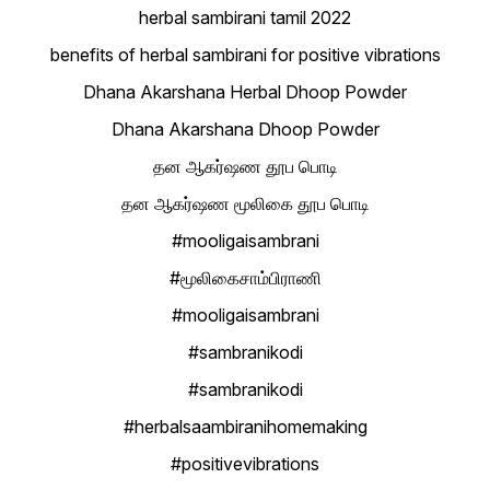
herbal sambirani tamil 2022
benefits of herbal sambirani for positive vibrations
Dhana Akarshana Herbal Dhoop Powder
Dhana Akarshana Dhoop Powder
தன ஆகர்ஷண தூப பொடி
தன ஆகர்ஷண மூலிகை தூப பொடி
#mooligaisambrani
#மூலிகைசாம்பிராணி
#mooligaisambrani
#sambranikodi
#sambranikodi
#herbalsaambiranihomemaking
#positivevibrations