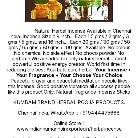
100 % Pure
Natural Herbal Incense Available in Chennai
India. Incense Size :: 9 inch... Each 1.5 gms / 2 gms / 3
gms / 5 gms...and 16 inch.... Each 20 gms / 30 gms / 50
gms / 65 gms / 80 gms / 100 gms. Available. No colour
No chemical No side effect No choco powder No
perfume We are added in only natural herbal.... most
powerful positive energy creator. World first time In
reducing the best Agarbatti pure herbal.
Your Incense +
Your Fragrance + Your Choose Your Choice
Peaceful prayer and peaceful meditation people likes
this incense. Good positive vibration all success people
like this product Only. Natural Fragrance Incense Sticks
KUMBAM BRAND HERBAL POOJA PRODUCTS.
Chennai India. WhatsApp :: +919444475666.
Online Store ::
www.indianhumanhairexporter.in/herbalincense